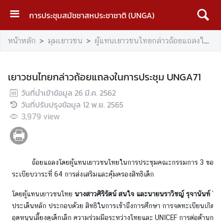
การประชุมสมัชชาสหประชาชาติ (UNGA)
ห
หน้าหลัก
มุมเยาวชน
ผู้แทนเยาวชนไทยกล่าวถ้อยแถลงในการประชุม UNGA
น้
า
ห
เยาวชนไทยกล่าวถ้อยแถลงในการประชุม UNGA71
ลั
วันที่นำเข้าข้อมูล
ก
26 มี.ค. 2562
วันที่ปรับปรุงข้อมูล
12 พ.ย. 2565
U
3,979
view
N
G
A
ถ้อยแถลงโดยผู้แทนเยาวชนไทยในการประชุมคณะกรรมการ 3 ของสมัชชา
ระเบียบวาระที่ 64 การส่งเสริมและคุ้มครองสิทธิเด็ก
บ
ท
โดยผู้แทนเยาวชนไทย
นางสาวศิริรัตน์ สนใจ และนายนราวิชญ์ รุจานันท์
ได้
ค
ประเด็นหลัก ประกอบด้วย สิทธิในการเข้าถึงการศึกษา การจดทะเบียนเกิดแล
ว
อุดหนุนเลี้ยงดูเด็กเล็ก ความร่วมมือระหว่างไทยและ UNICEF การต่อต้านกา