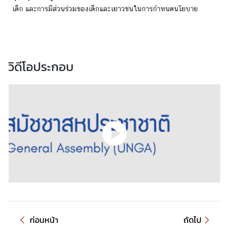
า
เด็ก และการมีส่วนร่วมของเด็กและเยาวชนในการกำหนดนโยบาย
ม
น่
า
ส
วิดีโอประกอบ
น
ใ
จ
มุ
ม
เ
ย
า
ว
ช
น
ก่อนหน้า
ถัดไป