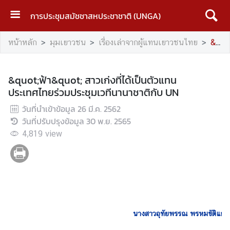
การประชุมสมัชชาสหประชาชาติ (UNGA)
ห
หน้าหลัก
มุมเยาวชน
เรื่องเล่าจากผู้แทนเยาวชนไทย
&quot;ฟ้า&quot; สาวเก่งที่ได้เป็นตัวแทนประเทศไทยร่วมประชุมเวทีนานาชาติกับ UN
น้
า
ห
&quot;ฟ้า&quot; สาวเก่งที่ได้เป็นตัวแทน
ลั
ประเทศไทยร่วมประชุมเวทีนานาชาติกับ UN
ก
วันที่นำเข้าข้อมูล
26 มี.ค. 2562
U
วันที่ปรับปรุงข้อมูล
30 พ.ย. 2565
N
4,819
view
G
A
บ
ท
ค
นางสาวอุทัยพรรณ พรหมขัติแก้ว 
ว