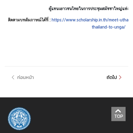
า
ผู้แทนเยาวชนไทยในการประชุมสมัชชาใหญ่แห่งสหปร
ม
น่
ติดตามบทสัมภาษณ์ได้ที่ :
https://www.scholarship.in.th/meet-utha
า
thailand-to-unga/
ส
น
ใ
จ
มุ
ก่อนหน้า
ถัดไป
ม
เ
ย
า
ว
ช
TOP
น