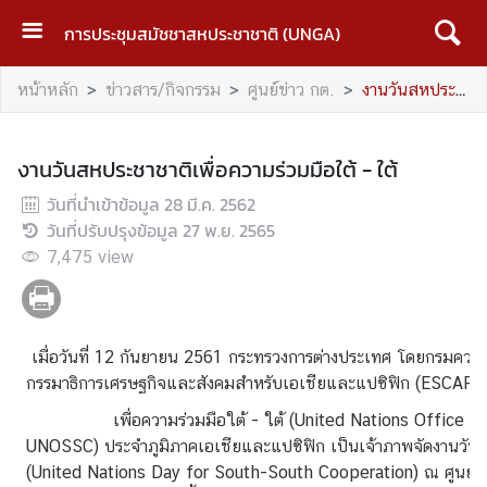
การประชุมสมัชชาสหประชาชาติ (UNGA)
ห
หน้าหลัก
ข่าวสาร/กิจกรรม
ศูนย์ข่าว กต.
งานวันสหประชาชาติเพื่อความร่วมมือใต้ - ใต้
น้
า
ห
งานวันสหประชาชาติเพื่อความร่วมมือใต้ - ใต้
ลั
วันที่นำเข้าข้อมูล
ก
28 มี.ค. 2562
วันที่ปรับปรุงข้อมูล
27 พ.ย. 2565
U
7,475
view
N
G
A
เมื่อวันที่ 12 กันยายน 2561 กระทรวงการต่างประเทศ โดยกรมความ
กรรมาธิการเศรษฐกิจและสังคมสำหรับเอเชียและแปซิฟิก (ESCAP)
บ
ท
เพื่อความร่วมมือใต้ - ใต้ (United Nations Office for
ค
UNOSSC) ประจำภูมิภาคเอเชียและแปซิฟิก เป็นเจ้าภาพจัดงานวันสห
ว
(United Nations Day for South-South Cooperation) ณ ศูนย์ปร