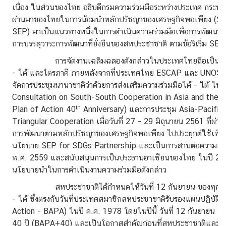
เนื่อง ในส่วนของไทย อธิบดีกรมความร่วมมือระหว่างประเทศ กระท
ข่
ผ่านมาของไทยในการน้อมนำหลักปรัชญาของเศรษฐกิจพอเพียง (Su
า
SEP) มาเป็นแนวทางหนึ่งในการดำเนินความร่วมมือเพื่อการพัฒนากั
ว
การบรรลุวาระการพัฒนาที่ยั่งยืนของสหประชาชาติ ตามข้อริเริ่ม SEP
ส
การจัดงานเฉลิมฉลองดังกล่าวในประเทศไทยถือเป็นกิจกรรมต่
า
- ใต้ และไตรภาคี ภายหลังจากที่ประเทศไทย ESCAP และ UNOSS
ร
จัดการประชุมนานาชาติว่าด้วยการส่งเสริมความร่วมมือใต้ - ใต้ ใน
/
Consultation on South-South Cooperation in Asia and the P
กิ
th
Plan of Action 40
Anniversary) และการประชุม Asia-Pacific
จ
Triangular Cooperation เมื่อวันที่ 27 - 29 มิถุนายน 2561 ที่
ก
การพัฒนาตามหลักปรัชญาของเศรษฐกิจพอเพียง ไปประยุกต์ใช้เพื่อกา
ร
นโยบาย SEP for SDGs Partnership และเป็นการสานต่อความสำเร
ร
พ.ศ. 2559 และสนับสนุนการเป็นประธานอาเซียนของไทย ในปี 2562 ซึ
ม
นโยบายนำในการดำเนินงานความร่วมมือดังกล่าว
สหประชาชาติได้กำหนดให้วันที่ 12 กันยายน ของทุกปี เป็น
ติ
- ใต้ ซึ่งตรงกับวันที่ประเทศสมาชิกสหประชาชาติรับรองแผนปฏิบัต
ด
Action - BAPA) ในปี ค.ศ. 1978 โดยในปีนี้ วันที่ 12 กันยายน
ต่
40 ปี (BAPA+40) และเป็นโอกาสสำคัญก่อนที่สหประชาชาติและอาร