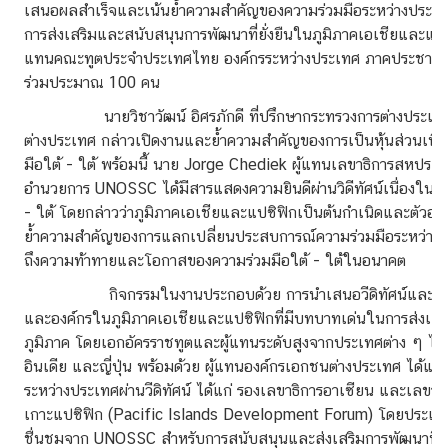
า
เสนอผลสำเร็จและเน้นย้ำความสำคัญของความร่วมมือระหว่างประเทศ
ม
การส่งเสริมและสนับสนุนการพัฒนาที่ยั่งยืนในภูมิภาคเอเชียและแป
น่
แทนคณะทูตประจำประเทศไทย องค์กรระหว่างประเทศ ภาคประชาสัง
า
ร่วมประมาณ 100 คน
ส
นายวิชาวัฒน์ อิศรภักดี ที่ปรึกษากระทรวงการต่างประเทศ เป
น
ต่างประเทศ กล่าวเปิดงานและย้ำความสำคัญของการเป็นหุ้นส่วนเพื่อก
ใ
มือใต้ - ใต้ พร้อมนี้ นาย Jorge Chediek ผู้แทนเลขาธิการสหประชาช
จ
อำนวยการ UNOSSC ได้มีสารแสดงความยินดีผ่านวิดีทัศน์เนื่องในโ
- ใต้ โดยกล่าวว่าภูมิภาคเอเชียและแปซิฟิกเป็นต้นกำเนิดและตัวอย่
ย้ำความสำคัญของการแลกเปลี่ยนประสบการณ์ความร่วมมือระหว่าง
มุ
ถึงความท้าทายและโอกาสของความร่วมมือใต้ - ใต้ในอนาคต
ม
เ
กิจกรรมในงานประกอบด้วย การนำเสนอวีดิทัศน์และคำกล่า
ย
และองค์กรในภูมิภาคเอเชียและแปซิฟิกที่มีบทบาทเด่นในการส่งเสร
า
ภูมิภาค โดยเอกอัครราชทูตและผู้แทนระดับสูงจากประเทศต่าง ๆ ได้แก
ว
อินเดีย และญี่ปุ่น พร้อมด้วย ผู้แทนองค์กรเอกชนต่างประเทศ ได้แก
ช
ระหว่างประเทศผ่านวีดิทัศน์ ได้แก่ รองเลขาธิการอาเซียน และเลขาธิ
น
เกาะแปซิฟิก (Pacific Islands Development Forum) โดยประเทศ
ชื่นชมจาก UNOSSC สำหรับการสนับสนุนและส่งเสริมการพัฒนาที่ยั่งย