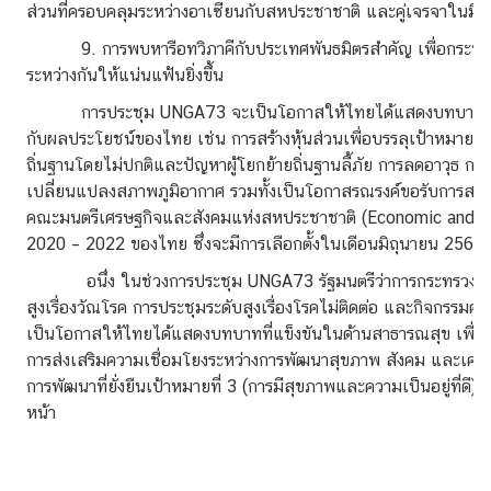
อ
ส่วนที่ครอบคลุมระหว่างอาเซียนกับสหประชาชาติ และคู่เจรจาในมิติ
9. การพบหารือทวิภาคีกับประเทศพันธมิตรสำคัญ เพื่อกระชับคว
ระหว่างกันให้แน่นแฟ้นยิ่งขึ้น
การประชุม UNGA73 จะเป็นโอกาสให้ไทยได้แสดงบทบาทในวา
กับผลประโยชน์ของไทย เช่น การสร้างหุ้นส่วนเพื่อบรรลุเป้าหมายกา
ถิ่นฐานโดยไม่ปกติและปัญหาผู้โยกย้ายถิ่นฐานลี้ภัย การลดอาวุธ การ
เปลี่ยนแปลงสภาพภูมิอากาศ รวมทั้งเป็นโอกาสรณรงค์ขอรับการสนับส
คณะมนตรีเศรษฐกิจและสังคมแห่งสหประชาชาติ (Economic and So
2020 – 2022 ของไทย ซึ่งจะมีการเลือกตั้งในเดือนมิถุนายน 2562 
อนึ่ง ในช่วงการประชุม UNGA73 รัฐมนตรีว่าการกระทรวงการส
สูงเรื่องวัณโรค การประชุมระดับสูงเรื่องโรคไม่ติดต่อ และกิจกรรมคู่
เป็นโอกาสให้ไทยได้แสดงบทบาทที่แข็งขันในด้านสาธารณสุข เพื
การส่งเสริมความเชื่อมโยงระหว่างการพัฒนาสุขภาพ สังคม และเศรษฐ
การพัฒนาที่ยั่งยืนเป้าหมายที่ 3 (การมีสุขภาพและความเป็นอยู่ที่ด
หน้า