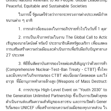
United Nations Relevant to All People: Global Leadership a
า
Peaceful, Equitable and Sustainable Societies
ม
น่
ในการนี้ รัฐมนตรีช่วยว่าการกระทรวงการต่างประเทศมีกำหนดเข้
า
ขนานต่าง ๆ อาทิ
ส
1. การกล่าวถ้อยแถลงในการอภิปรายทั่วไปในวันที่ 1 ตุลาค
น
2. การเป็นเจ้าภาพร่วมในงาน The Global Call to Action 
ใ
เชิญของนายโดนัลด์ ทรัมป์ ประธานาธิบดีสหรัฐอเมริกา เพื่อแสดงคว
จ
การเสริมสร้างความร่วมมือและดำเนินการเพื่อรับมือกับปัญหายาเสพ
27 ประเทศ
มุ
3. พิธียื่นสัตยาบันสารของไทยต่อสนธิสัญญาว่าด้วยการห้ามท
ม
(Comprehensive Nuclear-Test-Ban Treaty - CTBT) ซึ่งไทยได้
เ
และมีบทบาทในกิจกรรมของ CTBT ต่อเนื่องมาโดยตลอด และให้ค
ย
อาวุธ ที่มีอานุภาพทำลายล้างสูง (Weapons of Mass Destruction 
า
ว
4. การประชุม High-Level Event on “Youth 2030” to La
ช
the Generation Unlimited Partnership ซึ่งเป็นการเปิดตัวยุทธศา
น
ดำเนินงานส่งเสริมความสำคัญของเยาวชน และการเปิดตัว Generatio
ริเริ่มของ UNICEF เพื่อสร้างกรอบความร่วมมือของทุกภาคส่วน ในการ