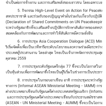
จำเป็นต่อการจ้างงาน และการเสริมพลังของเยาวชน โดยเฉพาะเยา
ข่
5. กิจกรรม High-Level Event on Action for Peacekeeping (
า
สหประชาชาติ และร่วมรับรองปฏิญญาคำมั่นร่วมกันเกี่ยวกับปฏิบัติ
ว
(Declaration of Shared Commitments on UN Peacekeeping Ope
ส
ระหว่างรัฐสมาชิกที่จะเสริมสร้างปฏิบัติการรักษาสันติภาพของสหประช
า
สอดคล้องกับการพัฒนาและการทำให้สันติภาพมีความยั่งยืน
ร
/
6. การประชุม Asia Cooperation Dialogue (ACD) Ministerial
กิ
ริเริ่มจัดตั้งเพื่อเป็นเวทีหารือระดับนโยบายและความร่วมมือระหว่า
จ
ประเทศผู้ประสานงาน โดยล่าสุด ไทยเป็นเจ้าภาพจัดการประชุมสุดยอด 
ก
ตุลาคม 2559
ร
7. การประชุมระดับรัฐมนตรีกลุ่ม 77 ซึ่งจะเป็นโอกาสในการ
ร
เป็นหุ้นส่วนเพื่อการพัฒนาซึ่งไทยเป็นผู้ริเริ่มในช่วงการเป็นประธาน
ม
8. การประชุมในกรอบอาเซียน อาทิ การประชุมระหว่างรัฐมนตรี
ทางการ (Informal ASEAN Ministerial Meeting - IAMM) การประช
ติ
ต่างประเทศอาเซียนกับรัฐมนตรีต่างประเทศสหรัฐอเมริกา (Informa
ด
และการประชุมรัฐมนตรีต่างประเทศอาเซียนกับประธานสมัชชาสหป
ต่
(ASEAN - UN Ministerial Meeting - AUMM) ซึ่งจะเป็นโอกาสใน