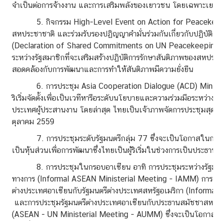
จำเป็นต่อการจ้างงาน และการเสริมพลังของเยาวชน โดยเฉพาะเยา
ข่
5. กิจกรรม High-Level Event on Action for Peacekeeping (
า
สหประชาชาติ และร่วมรับรองปฏิญญาคำมั่นร่วมกันเกี่ยวกับปฏิบัติ
ว
(Declaration of Shared Commitments on UN Peacekeeping Ope
ส
ระหว่างรัฐสมาชิกที่จะเสริมสร้างปฏิบัติการรักษาสันติภาพของสหประช
า
สอดคล้องกับการพัฒนาและการทำให้สันติภาพมีความยั่งยืน
ร
/
6. การประชุม Asia Cooperation Dialogue (ACD) Ministerial
กิ
ริเริ่มจัดตั้งเพื่อเป็นเวทีหารือระดับนโยบายและความร่วมมือระหว่า
จ
ประเทศผู้ประสานงาน โดยล่าสุด ไทยเป็นเจ้าภาพจัดการประชุมสุดยอด 
ก
ตุลาคม 2559
ร
7. การประชุมระดับรัฐมนตรีกลุ่ม 77 ซึ่งจะเป็นโอกาสในการ
ร
เป็นหุ้นส่วนเพื่อการพัฒนาซึ่งไทยเป็นผู้ริเริ่มในช่วงการเป็นประธาน
ม
8. การประชุมในกรอบอาเซียน อาทิ การประชุมระหว่างรัฐมนตรี
ทางการ (Informal ASEAN Ministerial Meeting - IAMM) การประช
ติ
ต่างประเทศอาเซียนกับรัฐมนตรีต่างประเทศสหรัฐอเมริกา (Informa
ด
และการประชุมรัฐมนตรีต่างประเทศอาเซียนกับประธานสมัชชาสหป
ต่
(ASEAN - UN Ministerial Meeting - AUMM) ซึ่งจะเป็นโอกาสใน