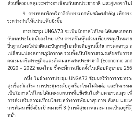
อ
ส่วนที่ครอบคลุมระหว่างอาเซียนกับสหประชาชาติ และคู่เจรจาในมิติ
9. การพบหารือทวิภาคีกับประเทศพันธมิตรสำคัญ เพื่อกระชับคว
ระหว่างกันให้แน่นแฟ้นยิ่งขึ้น
การประชุม UNGA73 จะเป็นโอกาสให้ไทยได้แสดงบทบาทในวา
กับผลประโยชน์ของไทย เช่น การสร้างหุ้นส่วนเพื่อบรรลุเป้าหมายกา
ถิ่นฐานโดยไม่ปกติและปัญหาผู้โยกย้ายถิ่นฐานลี้ภัย การลดอาวุธ การ
เปลี่ยนแปลงสภาพภูมิอากาศ รวมทั้งเป็นโอกาสรณรงค์ขอรับการสนับส
คณะมนตรีเศรษฐกิจและสังคมแห่งสหประชาชาติ (Economic and So
2020 – 2022 ของไทย ซึ่งจะมีการเลือกตั้งในเดือนมิถุนายน 2562 
อนึ่ง ในช่วงการประชุม UNGA73 รัฐมนตรีว่าการกระทรวงการส
สูงเรื่องวัณโรค การประชุมระดับสูงเรื่องโรคไม่ติดต่อ และกิจกรรมคู่
เป็นโอกาสให้ไทยได้แสดงบทบาทที่แข็งขันในด้านสาธารณสุข เพื
การส่งเสริมความเชื่อมโยงระหว่างการพัฒนาสุขภาพ สังคม และเศรษฐ
การพัฒนาที่ยั่งยืนเป้าหมายที่ 3 (การมีสุขภาพและความเป็นอยู่ที่ด
หน้า