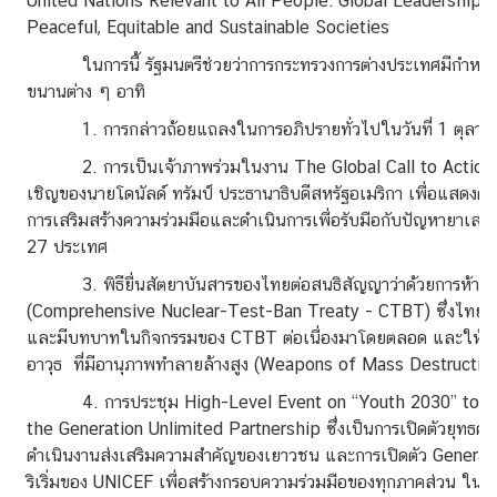
United Nations Relevant to All People: Global Leadership a
า
Peaceful, Equitable and Sustainable Societies
ม
น่
ในการนี้ รัฐมนตรีช่วยว่าการกระทรวงการต่างประเทศมีกำหนดเข้
า
ขนานต่าง ๆ อาทิ
ส
1. การกล่าวถ้อยแถลงในการอภิปรายทั่วไปในวันที่ 1 ตุลาค
น
2. การเป็นเจ้าภาพร่วมในงาน The Global Call to Action 
ใ
เชิญของนายโดนัลด์ ทรัมป์ ประธานาธิบดีสหรัฐอเมริกา เพื่อแสดงคว
จ
การเสริมสร้างความร่วมมือและดำเนินการเพื่อรับมือกับปัญหายาเสพ
27 ประเทศ
มุ
3. พิธียื่นสัตยาบันสารของไทยต่อสนธิสัญญาว่าด้วยการห้ามท
ม
(Comprehensive Nuclear-Test-Ban Treaty - CTBT) ซึ่งไทยได้
เ
และมีบทบาทในกิจกรรมของ CTBT ต่อเนื่องมาโดยตลอด และให้ค
ย
อาวุธ ที่มีอานุภาพทำลายล้างสูง (Weapons of Mass Destruction 
า
ว
4. การประชุม High-Level Event on “Youth 2030” to La
ช
the Generation Unlimited Partnership ซึ่งเป็นการเปิดตัวยุทธศา
น
ดำเนินงานส่งเสริมความสำคัญของเยาวชน และการเปิดตัว Generatio
ริเริ่มของ UNICEF เพื่อสร้างกรอบความร่วมมือของทุกภาคส่วน ในการ