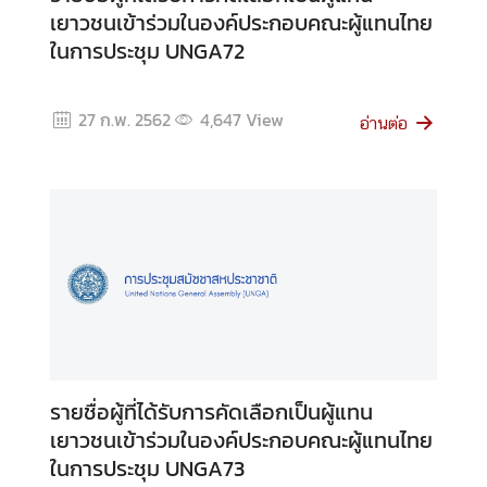
า
เยาวชนเข้าร่วมในองค์ประกอบคณะผู้แทนไทย
ม
ในการประชุม UNGA72
น่
า
ส
27 ก.พ. 2562
4,647
View
อ่านต่อ
น
ใ
จ
มุ
ม
เ
ย
า
ว
รายชื่อผู้ที่ได้รับการคัดเลือกเป็นผู้แทน
ช
เยาวชนเข้าร่วมในองค์ประกอบคณะผู้แทนไทย
น
ในการประชุม UNGA73