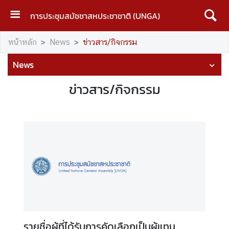
การประชุมสมัชชาสหประชาชาติ (UNGA)
ห
หน้าหลัก
News
ข่าวสาร/กิจกรรม
น้
า
News
ห
ลั
ข่าวสาร/กิจกรรม
ก
U
N
G
A
บ
ท
ค
ว
รายชื่อผู้ที่ได้รับการคัดเลือกเป็นผู้แทน