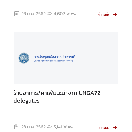
ข่
23 ม.ค. 2562
4,607
View
า
อ่านต่อ
ว
ส
า
ร
/
กิ
จ
ก
ร
ร
ร้านอาหาร/คาเฟ่แนะนำจาก UNGA72
ม
delegates
ติ
ด
ต่
23 ม.ค. 2562
5,141
View
อ่านต่อ